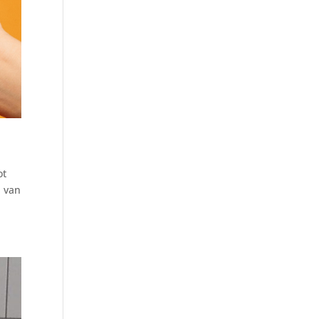
ot
n van