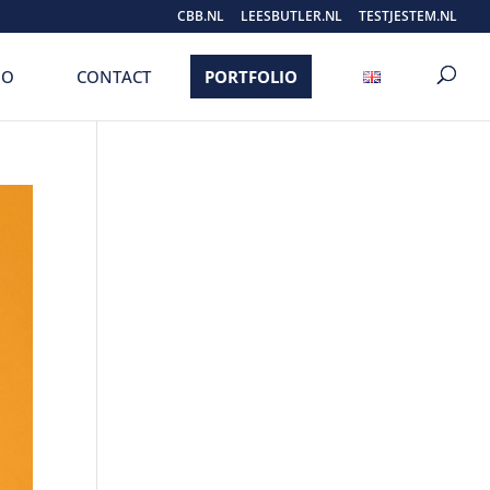
CBB.NL
LEESBUTLER.NL
TESTJESTEM.NL
IO
CONTACT
PORTFOLIO