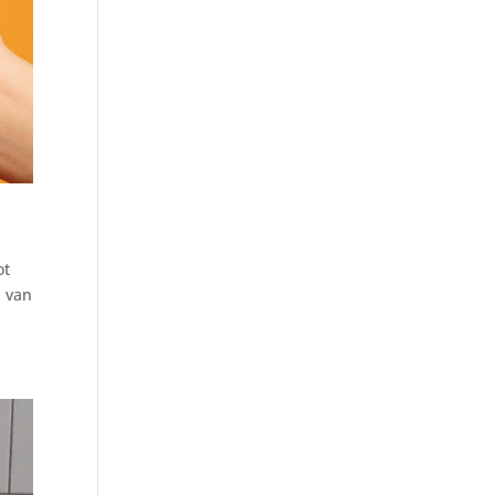
ot
n van