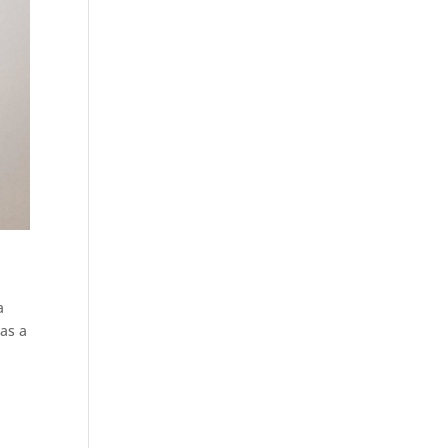
a
has a