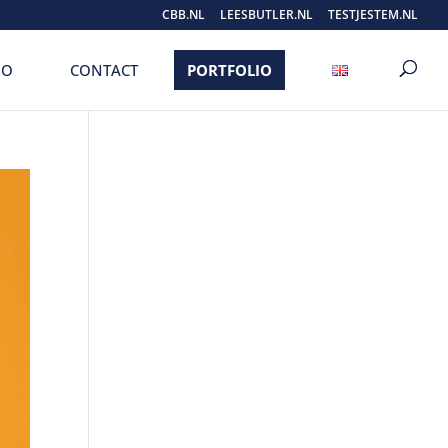
CBB.NL
LEESBUTLER.NL
TESTJESTEM.NL
IO
CONTACT
PORTFOLIO